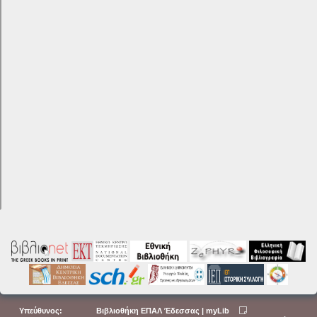
Υπεύθυνος:
Βιβλιοθήκη ΕΠΑΛ Έδεσσας | myLib